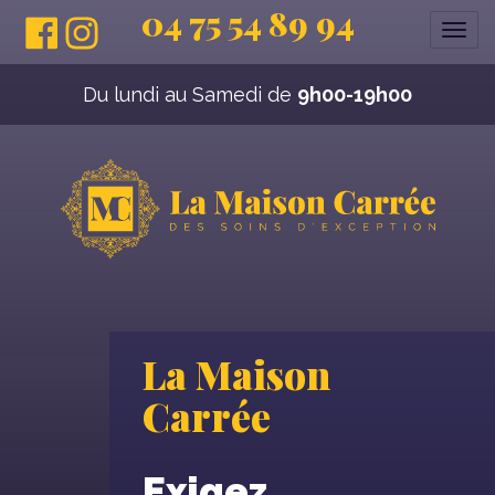
04 75 54 89 94
Affi
la
navi
Du lundi au Samedi de
9h00-19h00
La Maison
Carrée
Exigez