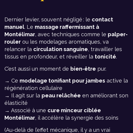
Dernier levier, souvent négligé : le
contact
manuel
. Le
massage raffermissant à
Montélimar
, avec techniques comme le
palper-
rouler
ou les modelages aromatiques, va
relancer la
circulation sanguine
, travailler les
tissus en profondeur, et réveiller la
tonicité
.
C’est aussi un moment de
bien-être
pur.
→ Ce
modelage tonifiant pour jambes
active la
régénération cellulaire
→ Il agit sur la
peau relâchée
en améliorant son
élasticité
→ Associé à une
cure minceur ciblée
Montélimar
, il accélère la synergie des soins
(Au-delà de l’effet mécanique, il y a un vrai