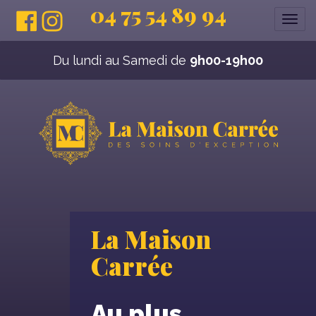
04 75 54 89 94
Affi
la
navi
Du lundi au Samedi de
9h00-19h00
La Maison
Carrée
Au plus