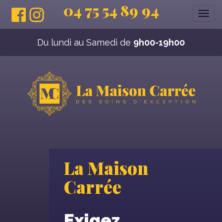
04 75 54 89 94
Affi
la
navi
Du lundi au Samedi de
9h00-19h00
La Maison
Carrée
Exigez