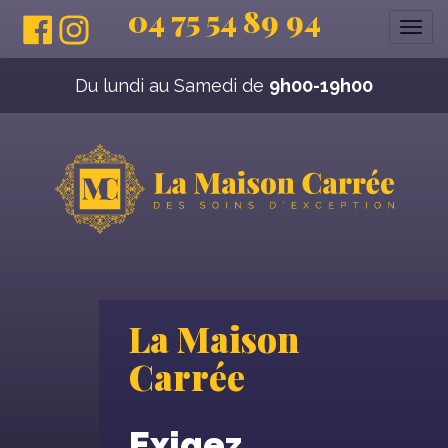
04 75 54 89 94
Affi
la
navi
Du lundi au Samedi de
9h00-19h00
La Maison
Carrée
Exigez